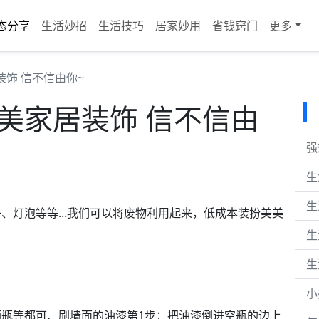
态分享
生活妙招
生活技巧
居家妙用
省钱窍门
更多
装饰 信不信由你~
最美家居装饰 信不信由
强
生
生
、灯泡等等...我们可以将废物利用起来，低成本装扮美美
生
生
小
瓶等都可、刷墙面的油漆第1步：把油漆倒进空瓶的边上