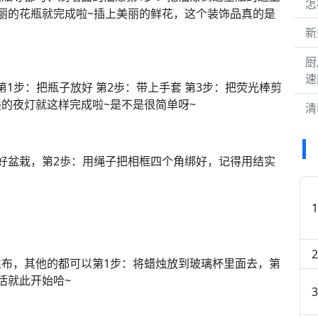
怎
丽的花瓶就完成啦~插上美丽的鲜花，这个装饰品真的是
新
厨
速
第1步：把瓶子放好 第2歩：带上手套 第3步：把荧光棒剪
的夜灯就这样完成啦~是不是很简单呀~
清
好盆栽，第2歩：用绳子把相框四个角绑好，记得用结实
布，其他的都可以第1步：将蜡烛放到玻璃杯里面去，第
活就此开始哈~