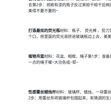
去第2歩：将刷有漆的瓶子反过来晾干晾干后绚
美得不要不要的~
打造最炫的荧光瓶
材料：瓶子、 荧光棒 、剪刀
个口，将里面的荧光液挤进玻璃瓶边上去，美美
植物吊篮
材料：花盆、相框、绳子第1步：准备
一点的绳子喔~大功告成~耶~
性感蕾丝蜡烛杯
材料：玻璃杯、蜡烛、一块蕾丝
2歩：用蕾丝布将玻璃杯包围起来，有情调的生