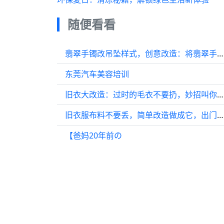
随便看看
翡翠手镯改吊坠样式，创意改造：将翡翠手镯转变为特别的吊坠款式
东莞汽车美容培训
旧衣大改造：过时的毛衣不要扔，妙招叫你秒变时尚露肩衣
旧衣服布料不要丢，简单改造做成它，出门必备，超实用
【爸妈20年前の