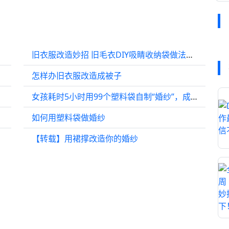
旧衣服改造妙招 旧毛衣DIY吸睛收纳袋做法图解╭★肉丁网
怎样办旧衣服改造成被子
女孩耗时5小时用99个塑料袋自制“婚纱”，成品出场瞬间惊艳众人
如何用塑料袋做婚纱
【转载】用裙撑改造你的婚纱