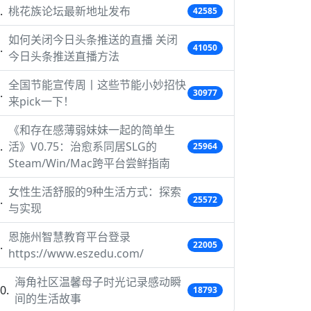
桃花族论坛最新地址发布
42585
如何关闭今日头条推送的直播 关闭
41050
今日头条推送直播方法
全国节能宣传周丨这些节能小妙招快
30977
来pick一下！
《和存在感薄弱妹妹一起的简单生
活》V0.75：治愈系同居SLG的
25964
Steam/Win/Mac跨平台尝鲜指南
女性生活舒服的9种生活方式：探索
25572
与实现
恩施州智慧教育平台登录
22005
https://www.eszedu.com/
海角社区温馨母子时光记录感动瞬
18793
间的生活故事