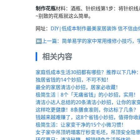
制作花瓶
材料：酒瓶、针织线第1步：将针织线
~别致的花瓶就这么简单。
网址：
DIY|低成本制作最美家居装饰 信不信由
⬅️上一篇：
简单易学的家中常用维修小技巧，
相关内容
家庭低成本生活30招都有哪些？推荐以下几种
独居省钱的14个妙招，不可不知！
最全的家居清洁小妙招，居家必收藏！
极简生活｜8个「无痛省钱」的小妙招，实用！
清洁小达人总结的20条清洁小妙招，让你的家
这样吃更健康！8条膳食准则，你达标了几条？
钱越来越难赚了，这8个省钱小妙招，值得你收
极简生活：让家变干净的15个小微习惯！
女子家中吊顶坍塌客厅秒变毛坯，吊顶安全隐
环保夏日：清凉秘籍，解锁绿色生活新体验