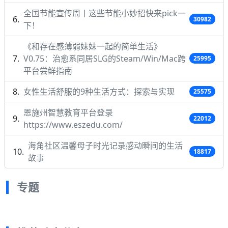
全国节能宣传周丨这些节能小妙招快来pick一
30982
下！
《和存在感薄弱妹妹一起的简单生活》
V0.75：治愈系同居SLG的Steam/Win/Mac跨
25995
平台尝鲜指南
女性生活舒服的9种生活方式：探索与实现
25575
恩施州智慧教育平台登录
22012
https://www.eszedu.com/
海角社区温馨母子时光记录感动瞬间的生活
18817
故事
专题