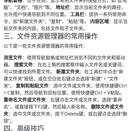
导航窗格
：位于左侧，显示常用文件夹的快捷方式，如“此电
脑”、“文档”、“图片”等。
地址栏
：显示当前文件夹的路径，
允许用户快速导航到不同位置。
工具栏
：提供一系列常用命
令，如“新建文件夹”、“复制”、“粘贴”等。
内容区域
：显示当
前文件夹的内容，包括文件和子文件夹。
三、文件资源管理器的常用操作
以下是一些文件资源管理器的常用操作：
浏览文件
：使用导航窗格或地址栏浏览不同的文件夹和驱动
器。
搜索文件
：在右上角的搜索框中输入文件名或关键词，
可以快速找到所需文件。
新建文件夹
：在工具栏中点击“新
建文件夹”按钮，或在空白处右键点击选择“新建” > “文件
夹”。
复制和粘贴文件
：选中文件或文件夹，使用快捷键Ctrl
+ C复制，然后导航到目标位置，使用快捷键Ctrl + V粘贴。
重命名文件或文件夹
：右键点击文件或文件夹，选择“重命
名”，或直接按下F2键，然后输入新名称。
删除文件或文件
夹
：选中文件或文件夹，按下Delete键，或右键点击选择“删
除”。
四、高级技巧