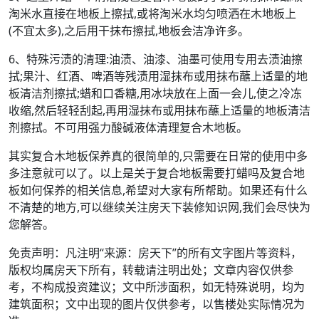
淘米水直接在地板上擦拭,或将淘米水均匀喷洒在木地板上
(不宜太多),之后用干抹布擦拭,地板会洁净许多。
6、特殊污渍的清理:油渍、油漆、油墨可使用专用去渍油擦
拭;果汁、红酒、啤酒等残渍用湿抹布或用抹布蘸上适量的地
板清洁剂擦拭;蜡和口香糖,用冰块放在上面一会儿,使之冷冻
收缩,然后轻轻刮起,再用湿抹布或用抹布蘸上适量的地板清洁
剂擦拭。不可用强力酸碱液体清理复合木地板。
其实复合木地板保养真的很简单的,只需要在日常的使用中多
多注意就可以了。以上是关于复合地板需要打蜡吗及复合地
板如何保养的相关信息,希望对大家有所帮助。如果还有什么
不清楚的地方,可以继续关注房天下装修知识网,我们会尽快为
您解答。
免责声明：凡注明“来源：房天下”的所有文字图片等资料，
版权均属房天下所有，转载请注明出处；文章内容仅供参
考，不构成投资建议；文中所涉面积，如无特殊说明，均为
建筑面积；文中出现的图片仅供参考，以售楼处实际情况为