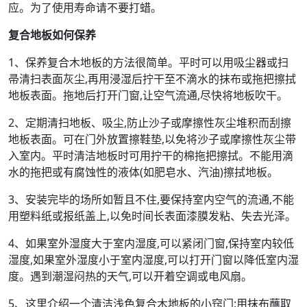
应。为了使用寿命请不要打蜡。
复合地板如何保养
1、保养复合木地板的方法很简单。平时可以用吸尘器或扫
帚清扫表面灰尘,再用浸湿后拧干至不滴水的抹布或拖把擦拭
地板表面。拖地后打开门窗,让空气流通,尽快将地板吹干。
2、定期清扫地板、吸尘,防止沙子或摩擦性灰尘堆积而刮擦
地板表面。可在门外放置擦鞋垫,以免将沙子或摩擦性灰尘带
入室内。平时清洁地板时可用拧干的棉拖把擦拭。不能用滴
水的拖把或有腐蚀性的液体(如肥皂水、汽油)擦拭地板。
3、安装完毕的场所如暂且不住,要保持室内空气的流通,不能
用塑料纸或报纸盖上,以免时间长表面漆膜发粘、失去光泽。
4、如果室外湿度大于室内湿度,可以紧闭门窗,保持室内较低
湿度,如果室外湿度小于室内湿度,可以打开门窗以降低室内湿
度。遇到潮湿闷热的天气,可以开着空调或电风扇。
5、这里介绍一个清洁浅色复合木地板的小窍门:用抹布蘸取