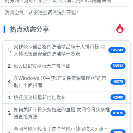
厨房油污克星！水卫士重油污清洁剂5.9元刚需速囤
清新空气，从安速空调清洗剂开始！
热点动态分享
央视公认最合格的洗洁精品牌十大排行榜 对
145241
人体无害最安全的洗洁精一览表
icity日记安卓版无广告下载
53532
在Windows 10中获取“文件资源管理器”的帮
45275
助：全面指南
桃花族论坛最新地址发布
42600
如何关闭今日头条推送的直播 关闭今日头条推
41076
送直播方法
全国节能宣传周丨这些节能小妙招快来pick一
30986