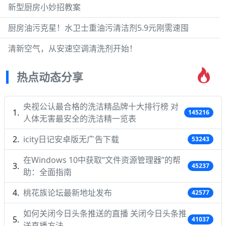
新型厨房小妙招教案
厨房油污克星！水卫士重油污清洁剂5.9元刚需速囤
清新空气，从安速空调清洗剂开始！
热点动态分享
央视公认最合格的洗洁精品牌十大排行榜 对
145216
人体无害最安全的洗洁精一览表
icity日记安卓版无广告下载
53243
在Windows 10中获取“文件资源管理器”的帮
45237
助：全面指南
桃花族论坛最新地址发布
42577
如何关闭今日头条推送的直播 关闭今日头条推
41037
送直播方法