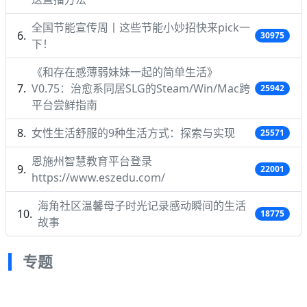
全国节能宣传周丨这些节能小妙招快来pick一
30975
下！
《和存在感薄弱妹妹一起的简单生活》
V0.75：治愈系同居SLG的Steam/Win/Mac跨
25942
平台尝鲜指南
女性生活舒服的9种生活方式：探索与实现
25571
恩施州智慧教育平台登录
22001
https://www.eszedu.com/
海角社区温馨母子时光记录感动瞬间的生活
18775
故事
专题