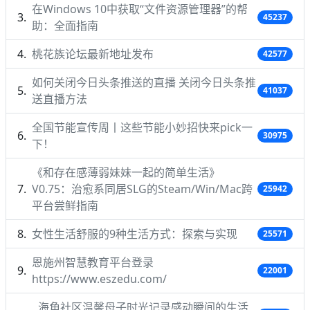
在Windows 10中获取“文件资源管理器”的帮
45237
助：全面指南
桃花族论坛最新地址发布
42577
如何关闭今日头条推送的直播 关闭今日头条推
41037
送直播方法
全国节能宣传周丨这些节能小妙招快来pick一
30975
下！
《和存在感薄弱妹妹一起的简单生活》
V0.75：治愈系同居SLG的Steam/Win/Mac跨
25942
平台尝鲜指南
女性生活舒服的9种生活方式：探索与实现
25571
恩施州智慧教育平台登录
22001
https://www.eszedu.com/
海角社区温馨母子时光记录感动瞬间的生活