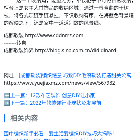
这一个收纳角，能量无穷，不仅柜子中可做日常收纳，
柜台上是女主人首饰品的收纳区域，通过一根弯曲的干树
枝，将各式项链手链悬挂，不仅收纳有序，在海蓝色背景墙
的辉映之下，还是家中一道道别致的风景线。
成都软装 http://www.cddnrrz.com
--------转自
成都软装饰界 http://blog.sina.com.cn/dididinard
网址：
[成都软装]编织惬意 巧致DIY毛织软装打造甜美公寓
https://www.yuejiaxmz.com/news/view/567982
⬅️上一篇：
12款布艺装饰 创意DIY让小家
➡️下一篇：
2022年软装饰行业现状及发展前
相关内容
围巾编织新手必看：爱生活爱编织DIY技巧大揭秘！