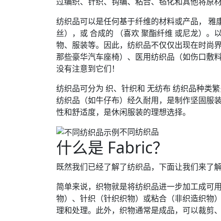
过编织、针织、钩编、粘合、毡化和其他将原
纺织品可以是任何基于纤维的材料或产品， 雅康
丝），或 合成的 （喜欢 聚酯纤维 或尼龙）
物、服装等。因此，纺织品不仅仅出现在时尚
那些豪华汽车座椅）、医用纺织品（如伤口敷
没有注意到它们！
纺织品可分为 织、针织和 无纺布 纺织品种
纺织品（如牛仔布）经久耐用，是制作坚固服
性和舒适度，是休闲服装的理想选择。
不同纺织品
什么是 Fabric？
既然我们已经了解了纺织品，下面让我们来了
简单来说，织物就是将纺织品进一步加工成可
物）、针织（针织织物）或粘合（非织造织物
理和处理。此外，织物通常是成品，可以裁剪