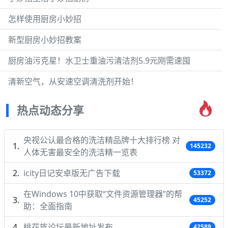
怎样使用厨房小妙招
新型厨房小妙招教案
厨房油污克星！水卫士重油污清洁剂5.9元刚需速囤
清新空气，从安速空调清洗剂开始！
热点动态分享
央视公认最合格的洗洁精品牌十大排行榜 对
145232
人体无害最安全的洗洁精一览表
icity日记安卓版无广告下载
53372
在Windows 10中获取“文件资源管理器”的帮
45252
助：全面指南
桃花族论坛最新地址发布
42589