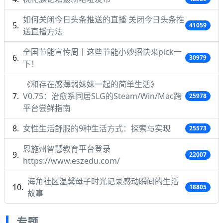
如何关闭今日头条推送的直播 关闭今日头条推
41059
送直播方法
全国节能宣传周丨这些节能小妙招快来pick一
30979
下！
《和存在感薄弱妹妹一起的简单生活》
V0.75：治愈系同居SLG的Steam/Win/Mac跨
25978
平台尝鲜指南
女性生活舒服的9种生活方式：探索与实现
25573
恩施州智慧教育平台登录
22007
https://www.eszedu.com/
海角社区温馨母子时光记录感动瞬间的生活
18805
故事
专题