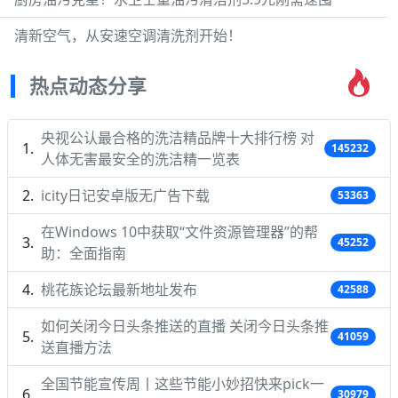
清新空气，从安速空调清洗剂开始！
热点动态分享
央视公认最合格的洗洁精品牌十大排行榜 对
145232
人体无害最安全的洗洁精一览表
icity日记安卓版无广告下载
53363
在Windows 10中获取“文件资源管理器”的帮
45252
助：全面指南
桃花族论坛最新地址发布
42588
如何关闭今日头条推送的直播 关闭今日头条推
41059
送直播方法
全国节能宣传周丨这些节能小妙招快来pick一
30979