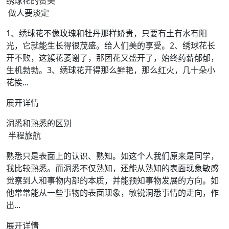
绣球花的赞美
做人要淡定
1、绣球花不像玫瑰和牡丹那样娇贵，只要有土有水有阳
光，它就能生长得很茂盛。给人们美的享受。2、绣球花长
开不败，这簇花萎谢了，那团花又盛开了，始终药薪郁郁，
生机勃勃。3、绣球花开得那么鲜艳，那么红火，几十朵小
花挨...
展开详情
洞悉和熟悉的区别
半程旅航
熟悉只是表面上的认识、熟知。如这个人我们原来是同学，
我比较熟悉。而洞悉不仅熟知，还能从熟知的表面现象敏感
觉察到人和事物内部的本质，并能预知事物发展的方向。如
他常常能从一些事物的表面现象，敏锐洞悉事情的走向，作
出...
展开详情