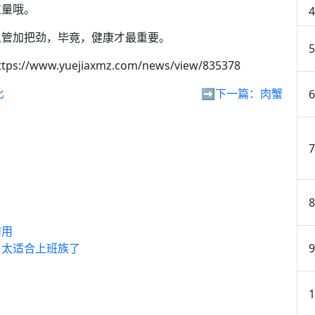
过量哦。
血管加把劲，毕竟，健康才最重要。
tps://www.yuejiaxmz.com/news/view/835378
比
➡️下一篇：
肉蟹
作用
，太适合上班族了