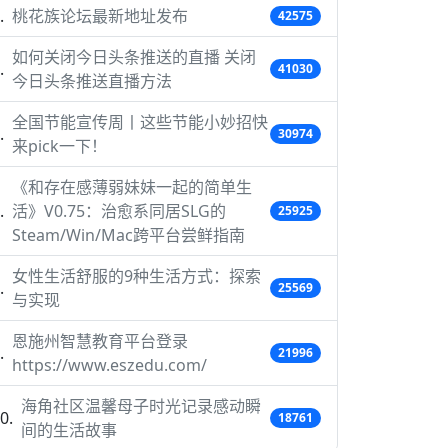
桃花族论坛最新地址发布
42575
如何关闭今日头条推送的直播 关闭
41030
今日头条推送直播方法
全国节能宣传周丨这些节能小妙招快
30974
来pick一下！
《和存在感薄弱妹妹一起的简单生
活》V0.75：治愈系同居SLG的
25925
Steam/Win/Mac跨平台尝鲜指南
女性生活舒服的9种生活方式：探索
25569
与实现
恩施州智慧教育平台登录
21996
https://www.eszedu.com/
海角社区温馨母子时光记录感动瞬
18761
间的生活故事