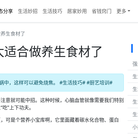
态分享
生活妙招
生活技巧
居家妙用
省钱窍门
更多
做养生食材了
太适合做养生食材了
强
生
锅中，这样可以避免烧焦。 #生活技巧# #厨艺培训#
生
不注意就可能中招。这种时候，心脑血管就像需要我们特别
生
“吃”上下功夫。
生
葱，可是个营养小宝库啊，它里面藏着碳水化合物、蛋白
小