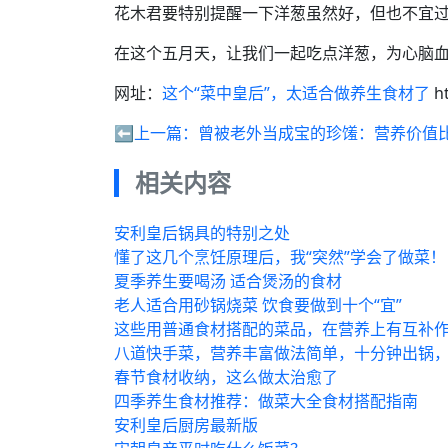
花木君要特别提醒一下洋葱虽然好，但也不宜
在这个五月天，让我们一起吃点洋葱，为心脑
网址：
这个“菜中皇后”，太适合做养生食材了
ht
⬅️上一篇：
曾被老外当成宝的珍馐：营养价值
相关内容
安利皇后锅具的特别之处
懂了这几个烹饪原理后，我“突然”学会了做菜！
夏季养生要喝汤 适合煲汤的食材
老人适合用砂锅烧菜 饮食要做到十个“宜”
这些用普通食材搭配的菜品，在营养上有互补
八道快手菜，营养丰富做法简单，十分钟出锅
春节食材收纳，这么做太治愈了
四季养生食材推荐：做菜大全食材搭配指南
安利皇后厨房最新版