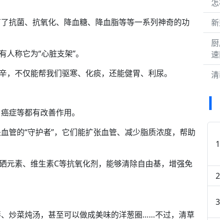
怎
有了抗菌、抗氧化、降血糖、降血脂等等一系列神奇的功
新
厨
有人称它为“心脏支架”。
速
味辛，不仅能帮我们驱寒、化痰，还能健胃、利尿。
清
、癌症等都有改善作用。
血管的“守护者”，它们能扩张血管、减少脂质浓度，帮助
含硒元素、维生素C等抗氧化剂，能够清除自由基，增强免
、炒菜炖汤，甚至可以做成美味的洋葱圈……不过，清草